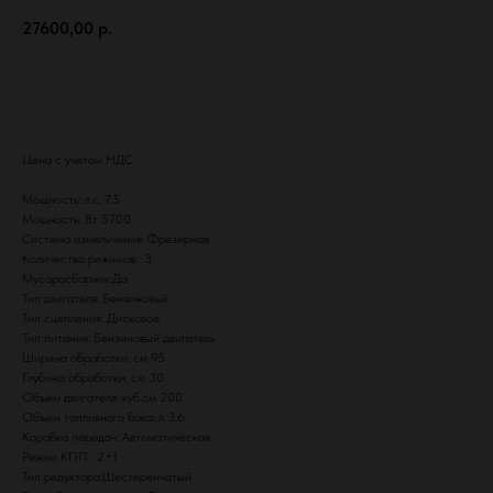
27600,00
р.
Заявка на покупку / аренду
Цена с учетом НДС
Мощность: л.с. 7.5
Мощность: Вт 5700
Система измельчения: Фрезерная
Количество режимов: 3
Мусоросборник:Да
Тип двигателя: Бензиновый
Тип сцепления: Дисковое
Тип питания: Бензиновый двигатель
Ширина обработки: см 95
Глубина обработки: см 30
Объем двигателя: куб.см 200
Объем топливного бака: л 3.6
Коробка передач: Автоматическая
Режим КПП: 2+1
Тип редуктора:Шестеренчатый