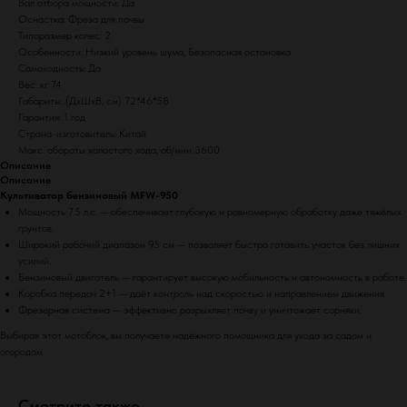
Вал отбора мощности: Да
Оснастка: Фреза для почвы
Типоразмер колес: 2
Особенности: Низкий уровень шума, Безопасная остановка
Самоходность: Да
Вес: кг 74
Габариты: (ДхШхВ, см) 72*46*58
Гарантия: 1 год
Страна-изготовитель: Китай
Макс. обороты холостого хода, об/мин 3600
Описание
Описание
Культиватор бензиновый MFW-950
Мощность 7.5 л.с. — обеспечивает глубокую и равномерную обработку даже тяжёлых
грунтов.
Широкий рабочий диапазон 95 см — позволяет быстро готовить участок без лишних
усилий.
Бензиновый двигатель — гарантирует высокую мобильность и автономность в работе.
Коробка передач 2+1 — даёт контроль над скоростью и направлением движения.
Фрезерная система — эффективно разрыхляет почву и уничтожает сорняки.
Выбирая этот мотоблок, вы получаете надёжного помощника для ухода за садом и
огородом.
Смотрите также