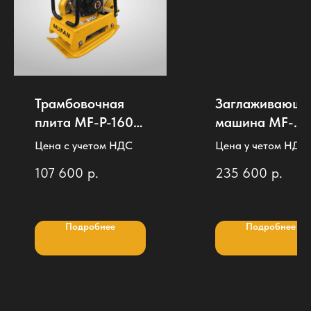
Трамбовочная
Заглаживающа
плита MF-P-160
машина MF-
(Вес 160кг)
QT80 (Ø 780
Цена с учетом НДС
Цена у четом НДС
мм*2)
107 600
р.
235 600
р.
Подробнее
Подробнее